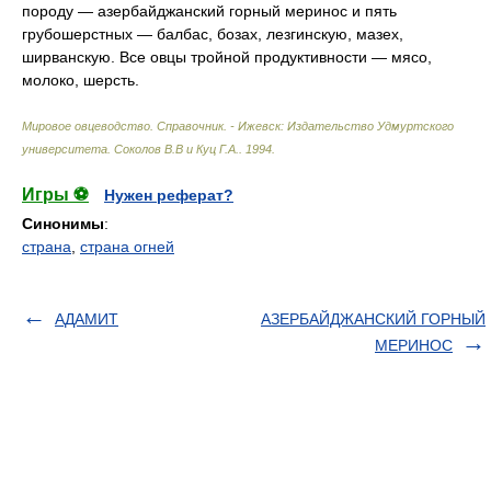
породу — азербайджанский горный меринос и пять
грубошерстных — балбас, бозах, лезгинскую, мазех,
ширванскую. Все овцы тройной продуктивности — мясо,
молоко, шерсть.
Мировое овцеводство. Справочник. - Ижевск: Издательство Удмуртского
университета
.
Соколов В.В и Куц Г.А.
.
1994
.
Игры ⚽
Нужен реферат?
Синонимы
:
страна
,
страна огней
АДАМИТ
АЗЕРБАЙДЖАНСКИЙ ГОРНЫЙ
МЕРИНОС