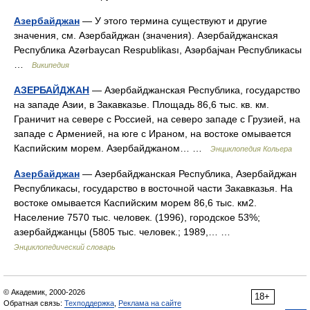
Азербайджан
— У этого термина существуют и другие
значения, см. Азербайджан (значения). Азербайджанская
Республика Azərbaycan Respublikası, Азәрбајҹан Республикасы
…
Википедия
АЗЕРБАЙДЖАН
— Азербайджанская Республика, государство
на западе Азии, в Закавказье. Площадь 86,6 тыс. кв. км.
Граничит на севере с Россией, на северо западе с Грузией, на
западе с Арменией, на юге с Ираном, на востоке омывается
Каспийским морем. Азербайджаном… …
Энциклопедия Кольера
Азербайджан
— Азербайджанская Республика, Азербайджан
Республикасы, государство в восточной части Закавказья. На
востоке омывается Каспийским морем 86,6 тыс. км2.
Население 7570 тыс. человек. (1996), городское 53%;
азербайджанцы (5805 тыс. человек.; 1989,… …
Энциклопедический словарь
© Академик, 2000-2026
18+
Обратная связь:
Техподдержка
,
Реклама на сайте