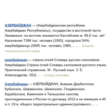
АЗЕРБАЙДЖАН
— (Азербайджанская республика
Азербайджан Республикасы), государство в восточной части
Закавказья; на востоке омывается Каспийским м. 86,6 тыс. км².
Население 7398 тыс. человек (1993), городское 54%;
азербайджанцы (5805 тыс. человек; 1989,… …
Большой
Энциклопедический словарь
азербайджан
— страна огней Словарь русских синонимов.
Азербайджан Страна огней Словарь синонимов русского языка.
Практический справочник. М.: Русский язык. З. Е.
Александрова. 2011 …
Словарь синонимов
Азербайджан
— АЗЕРБАЙДЖАН, бывшие Дербентское,
Кубинское, Ширванское, Шекинское, Гянджинское,
Карабахское, Бакинское и Талышское ханства,
присоединенные к России по договору 1813 и не имевшие в 40
е гг. 19 в. общего территориально административного… …